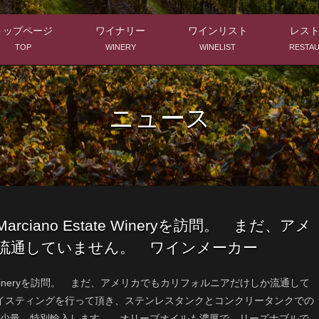
トップページ
ワイナリー
ワインリスト
レス
TOP
WINERY
WINELIST
RESTA
ニュース
iano Estate Wineryを訪問。 まだ、アメ
流通していません。 ワインメーカー
te Wineryを訪問。 まだ、アメリカでもカリフォルニアだけしか流通して
テイスティングを行って頂き、ステンレスタンクとコンクリータンクでの
少量、特別輸入します。 オリーブオイルも濃厚で、リーズナブルで