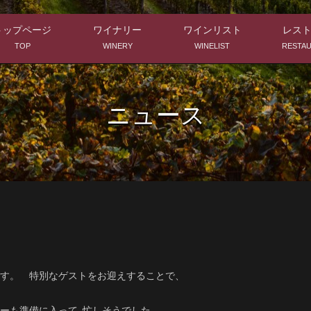
トップページ
ワイナリー
ワインリスト
レス
TOP
WINERY
WINELIST
RESTA
ニュース
す。 特別なゲストをお迎えすることで、
ーも準備に入って､忙しそうでした。